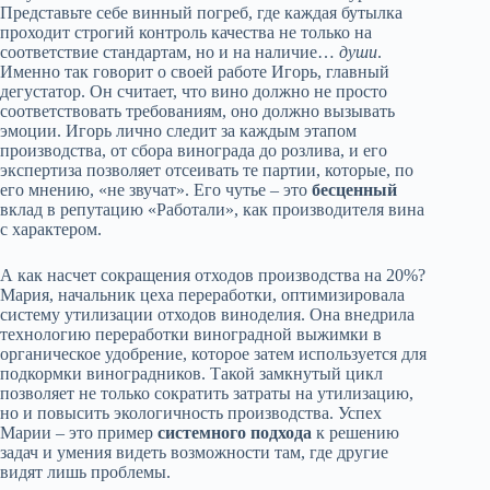
Представьте себе винный погреб, где каждая бутылка
проходит строгий контроль качества не только на
соответствие стандартам, но и на наличие…
души
.
Именно так говорит о своей работе Игорь, главный
дегустатор. Он считает, что вино должно не просто
соответствовать требованиям, оно должно вызывать
эмоции. Игорь лично следит за каждым этапом
производства, от сбора винограда до розлива, и его
экспертиза позволяет отсеивать те партии, которые, по
его мнению, «не звучат». Его чутье – это
бесценный
вклад в репутацию «Работали», как производителя вина
с характером.
А как насчет сокращения отходов производства на 20%?
Мария, начальник цеха переработки, оптимизировала
систему утилизации отходов виноделия. Она внедрила
технологию переработки виноградной выжимки в
органическое удобрение, которое затем используется для
подкормки виноградников. Такой замкнутый цикл
позволяет не только сократить затраты на утилизацию,
но и повысить экологичность производства. Успех
Марии – это пример
системного подхода
к решению
задач и умения видеть возможности там, где другие
видят лишь проблемы.