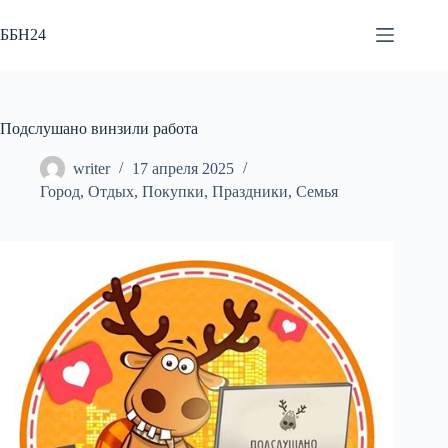
Перейти
к
ББН24
сути
Подслушано винзили работа
writer
17 апреля 2025
Город
,
Отдых
,
Покупки
,
Праздники
,
Семья