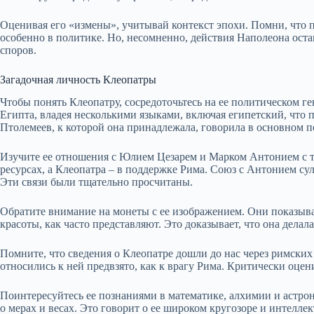
Оценивая его «измены», учитывай контекст эпохи. Помни, что п
особенно в политике. Но, несомненно, действия Наполеона ост
споров.
Загадочная личность Клеопатры
Чтобы понять Клеопатру, сосредоточьтесь на ее политическом ге
Египта, владея несколькими языками, включая египетский, что 
Птолемеев, к которой она принадлежала, говорила в основном п
Изучите ее отношения с Юлием Цезарем и Марком Антонием с то
ресурсах, а Клеопатра – в поддержке Рима. Союз с Антонием су
Эти связи были тщательно просчитаны.
Обратите внимание на монеты с ее изображением. Они показыв
красоты, как часто представляют. Это доказывает, что она делала
Помните, что сведения о Клеопатре дошли до нас через римских
относились к ней предвзято, как к врагу Рима. Критически оцен
Поинтересуйтесь ее познаниями в математике, алхимии и астрон
о мерах и весах. Это говорит о ее широком кругозоре и интеллек