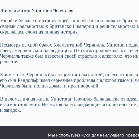
Личная жизнь Уинстона Черчилля
Узнайте больше о интригующей личной жизни великого британск
своими лояльностью к Британской империи и решительностью в
скрывалась сложная личная история.
Несмотря на свой брак с Клементиной Черчилль, Уинстон подд
Грей, американской наследницей. Их связь продолжалась в течен
Черчилль также был известен своей страстью к алкоголю, что и
решения.
Кроме того, Черчилль был отцом пятерых детей, но его отноше
его сын Рандольф имел серьезные проблемы с алкоголизмом и ч
Черчилля были полны драмы и противоречий.
В целом, личная жизнь Уинстона Черчилля была далека от идеа
взаимоотношений. Несмотря на его выдающиеся политические до
и загадок.
Мы используем куки для наилучшего предста