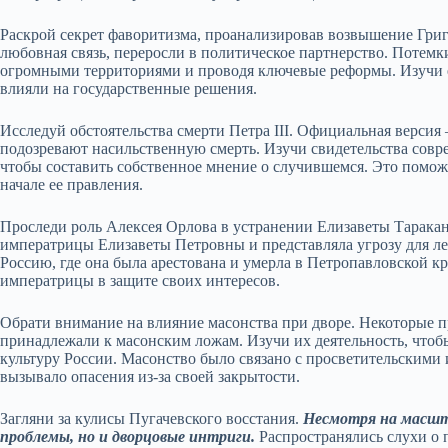
Раскрой секрет фаворитизма, проанализировав возвышение Гри
любовная связь, переросли в политическое партнерство. Потемк
огромными территориями и проводя ключевые реформы. Изучи е
влияли на государственные решения.
Исследуй обстоятельства смерти Петра III. Официальная версия
подозревают насильственную смерть. Изучи свидетельства совре
чтобы составить собственное мнение о случившемся. Это поможе
начале ее правления.
Проследи роль Алексея Орлова в устранении Елизаветы Таракано
императрицы Елизаветы Петровны и представляла угрозу для л
Россию, где она была арестована и умерла в Петропавловской к
императрицы в защите своих интересов.
Обрати внимание на влияние масонства при дворе. Некоторые
принадлежали к масонским ложам. Изучи их деятельность, чтобы
культуру России. Масонство было связано с просветительскими
вызывало опасения из-за своей закрытости.
Загляни за кулисы Пугачевского восстания.
Несмотря на масшт
проблемы, но и дворцовые интриги.
Распространялись слухи о 