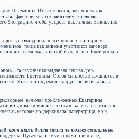
гория Потемкина. Их отношения, начавшись как
ин стал фактическим соправителем, управляя
го биографию, чтобы увидеть, как личные отношения
 – приступ геморроидальных колик, но историки
менников, такие как записки участников заговора,
т понять, насколько хрупкой была власть Екатерины в
вой. Эта самозванка выдавала себя за дочь
егитимности Екатерины. Орлов хитростью заманил ее в
репости. Этот эпизод демонстрирует решительность
 придворные, включая приближенных Екатерины,
 понять, какое влияние они оказывали на политику и
 идеями, которые поддерживала императрица, но и
аб, причинами бунта стали не только социальные
поддержке Пугачева некими силами при дворе,