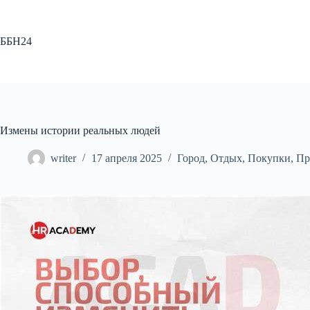
Перейти
к
сути
ББН24
Измены истории реальных людей
writer
17 апреля 2025
Город
,
Отдых
,
Покупки
,
Пр