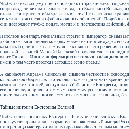
Чтобы по-настоящему понять историю, отбросьте идеализирован
сопровождали великих. Знаете ли вы, что Екатерина Великая, и
сложные интриги, чтобы удержать власть? Ее переписка, хранящ
сеть тайных агентов и сфабрикованных обвинений. Подобные о
они позволяют глубже понять мотивы и последствия действий,
Наполеон Бонапарт, гениальный стратег и император, оказыва
любовные связи, детали которых можно найти в мемуарах его с
казалось бы, личные, на самом деле влияли на его решения и пол
польской графиней Марией Валевской подтолкнуло его к подпи
карту Европы.
Ищите информацию не только в официальных б
именно там часто кроется настоящее зерно правды.
А как насчет Авраама Линкольна, символа честности и освобод
от тяжелой депрессии
, что заставляло его принимать крайне 
медицинских записей, доступных в библиотеке Конгресса, позв
его политику и привели к самым значимым решениям в истории
пристального внимания ко всем аспектам жизни ее творцов, без
Тайные интриги Екатерины Великой
Чтобы понять политику Екатерины II, изучи ее переписку с Вол
инструмент пропаганды, формируя положительный имидж России
императрица мастерски манипулировала общественным мнение