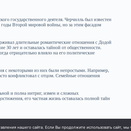
ого государственного деятеля. Черчилль был известен
 годы Второй мировой войны, но за этим фасадом
ерживал длительные романтические отношения с Додой
ие 30 лет и оставалась тайной от общественности.
ногда отрицательно влияло на его политические
ния с некоторыми из них были непростыми. Например,
асто конфликтовал с отцом. Семейные отношения
льной и полна интриг, измен и сложных
стижения, его частная жизнь оставалась полной тайн
вления нашего сайта. Если Вы продолжите использовать сайт, мы бу