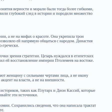
онятия верности и морали были тогда более гибкими,
авили глубокий след в истории и породили множество
нии, а не на мифах о красоте. Она укрепила трон
позволяло ей напрямую общаться с народом. Династия
о-гречески.
чки зрения стратегии. Цезарь нуждался в египетских
лил ей восстановление империи Птолемеев на востоке.
ают женщину с сильными чертами лица, а не икону
 акцент на власти, а не на внешности.
 историков, таких как Плутарх и Дион Кассий, которые
ивайте эти источники.
омии. Сохранились сведения, что она написала трактат
те.