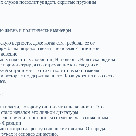
их слухов позволит увидеть скрытые пружины
ю жизнь и политические маневры.
кую верность, даже когда сам требовал ее от
орж была широко известна во время Египетской
 доверие.
амых известных любовниц Наполеона. Валевска родила
 и демонстрируя его стремление к наследнику.
е Австрийской – это акт политической измены
, которые поддерживали его. Брак укрепил его союз с
ся.
»:
 власти, которому он присягал на верность. Это
 стало началом его личной диктатуры.
леон изменил принципам секуляризма, заложенным
о Франции.
ьно похоронил республиканские идеалы. Он предал
х руках и основав династию.