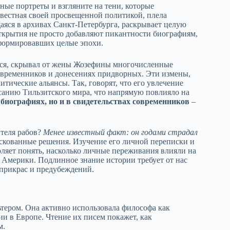
ные портреты и взгляните на тени, которые
звестная своей просвещенной политикой, плела
аяся в архивах Санкт-Петербурга, раскрывает целую
ткрытия не просто добавляют пикантности биографиям,
 формировавших целые эпохи.
ется, скрывал от жены Жозефины многочисленные
овременников и донесениях придворных. Эти измены,
итические альянсы. Так, говорят, что его увлечение
санию Тильзитского мира, что напрямую повлияло на
иографиях, но и в свидетельствах современников
–
ителя рабов?
Менее известный факт: он годами страдал
рискованные решения. Изучение его личной переписки и
оляет понять, насколько личные переживания влияли на
 Америки. Подлинное знание истории требует от нас
 прикрас и предубеждений.
ьтером. Она активно использовала философа как
 в Европе. Чтение их писем покажет, как
м.