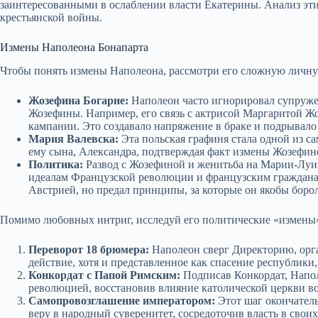
заинтересованными в ослаблении власти Екатерины. Анализ эт
крестьянской войны.
Измены Наполеона Бонапарта
Чтобы понять измены Наполеона, рассмотри его сложную личну
Жозефина Богарне:
Наполеон часто игнорировал супружес
Жозефины. Например, его связь с актрисой Маргаритой Ж
кампании. Это создавало напряжение в браке и подрывало
Мария Валевска:
Эта польская графиня стала одной из с
ему сына, Александра, подтверждая факт измены Жозефине
Политика:
Развод с Жозефиной и женитьба на Марии-Луиз
идеалам Французской революции и французским гражданам
Австрией, но предал принципы, за которые он якобы борол
Помимо любовных интриг, исследуй его политические «измены
Переворот 18 брюмера:
Наполеон сверг Директорию, орган
действие, хотя и представленное как спасение республики,
Конкордат с Папой Римским:
Подписав Конкордат, Напо
революцией, восстановив влияние католической церкви в
Самопровозглашение императором:
Этот шаг окончател
веру в народный суверенитет, сосредоточив власть в свои