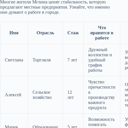
Многие жители Мглина ценят стабильность, которую
предлагают местные предприятия. Узнайте, что именно
они думают о работе в городе.
Что
Имя
Отрасль
Стаж
нравится в
работе
Дружный
У
коллектив и
в
Светлана
Торговля
7 лет
удобный
д
график
р
работы
Чувство
О
причастности
о
Сельское
12
к
Алексей
в
хозяйство
лет
производству
с
важного
т
продукта
Возможность
У
помогать
ф
Мария
Образование
5 лет